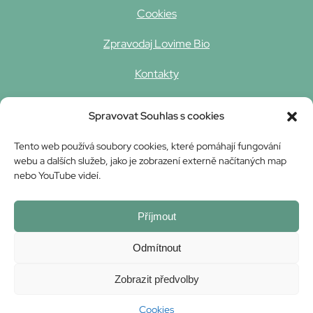
Cookies
Zpravodaj Lovime Bio
Kontakty
Spravovat Souhlas s cookies
Tento web používá soubory cookies, které pomáhají fungování
webu a dalších služeb, jako je zobrazení externě načítaných map
nebo YouTube videí.
Tento web vznikl za finanční podpory Ministerstva
zemědělství v rámci projektu Ze školy na statek v roce
Příjmout
2023.
Odmítnout
Zobrazit předvolby
Cookies