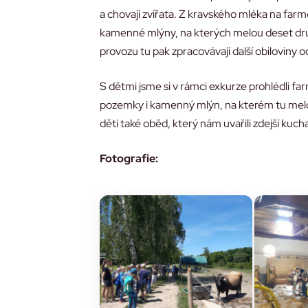
a chovají zvířata. Z kravského mléka na farmě 
kamenné mlýny, na kterých melou deset dr
provozu tu pak zpracovávají další obiloviny od
S dětmi jsme si v rámci exkurze prohlédli f
pozemky i kamenný mlýn, na kterém tu mel
děti také oběd, který nám uvařili zdejší kucha
Fotografie: