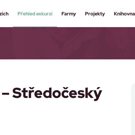
zích
Přehled exkurzí
Farmy
Projekty
Knihovn
 – Středočeský