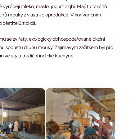
vyrábějí mléko, máslo, jogurt a ghí. Mají tu také tři
uhů mouky z vlastní bioprodukce. V konvenčním
 pěstitelů z okolí.
armu se zvířaty, ekologicky obhospodařované okolní
ou spoustu druhů mouky. Zajímavým zážitkem byl pro
ři ve stylu tradiční indické kuchyně.