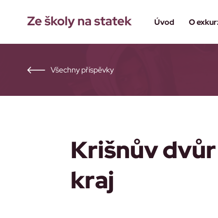
Úvod
O exkur
Všechny příspěvky
Krišnův dvůr
kraj