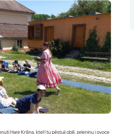
tí Hare Krišna, kteří tu pěstují obilí, zeleninu i ovoce